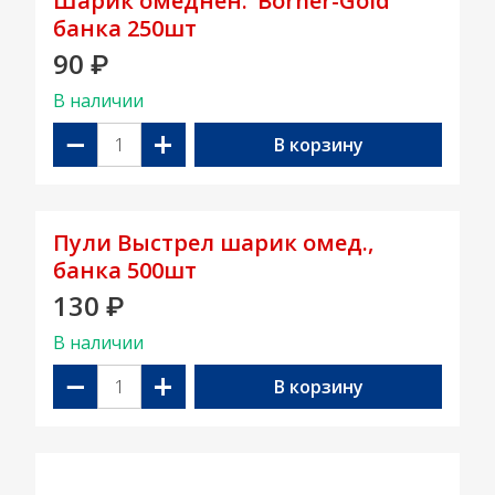
Шарик омеднен."Borner-Gold"
банка 250шт
90
₽
В наличии
−
+
В корзину
Пули Выстрел шарик омед.,
банка 500шт
130
₽
В наличии
−
+
В корзину