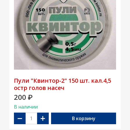
Пули "Квинтор-2" 150 шт. кал.4,5
остр голов насеч
200
₽
В наличии
−
+
В корзину