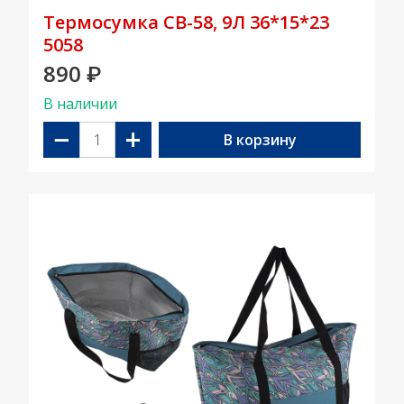
Термосумка CB-58, 9Л 36*15*23
5058
890
₽
В наличии
−
+
В корзину