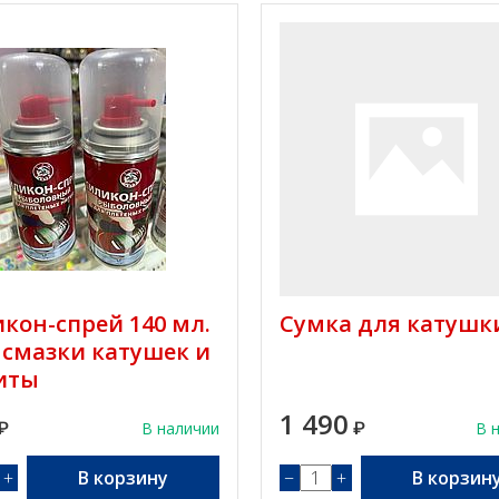
кон-спрей 140 мл.
Сумка для катушки
 смазки катушек и
иты
1 490
₽
В наличии
₽
В 
+
В корзину
−
+
В корзин