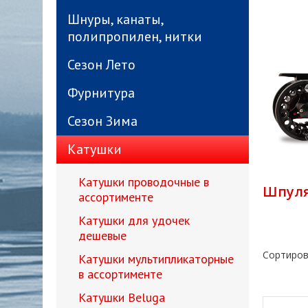
Шнуры, канаты,
полипропилен, нитки
Сезон Лето
Фурнитура
Сезон Зима
Катушки
Катушки проводочные в
Шпуля 
ассортименте
Катушки для удочек
дешевые
Сортиров
Катушки мультипликаторные
в ассортименте
Катушки Beluga