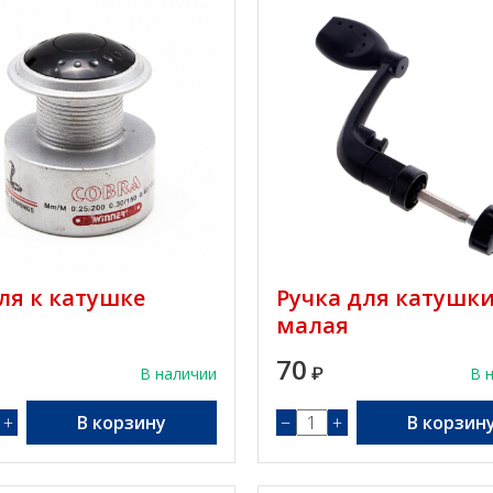
я к катушке
Ручка для катушки
малая
70
В наличии
₽
В 
+
В корзину
−
+
В корзин