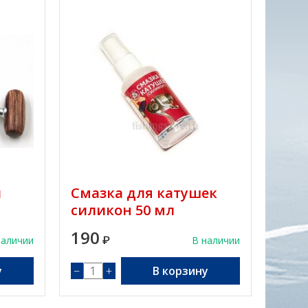
и
Смазка для катушек
силикон 50 мл
190
наличии
₽
В наличии
у
−
+
В корзину