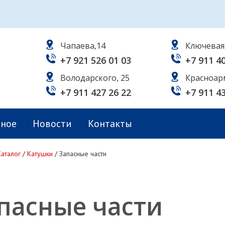
Чапаева,14
Ключевая
+7 921 526 01 03
+7 911 4
Володарского, 25
Красноар
+7 911 427 26 22
+7 911 4
ьное
Новости
Контакты
Каталог
/
Катушки
/
Запасные части
пасные части