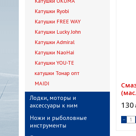
Катушки OKUMA
Катушки Ryobi
Катушки FREE WAY
Катушки Lucky John
Катушки Admiral
Катушки NaoHai
Катушки YOU-TE
катушки Тонар опт
MAIDI
Смаз
(мас
Лодки, моторы и
130
аксессуары к ним
Ножи и рыболовные
−
инструменты