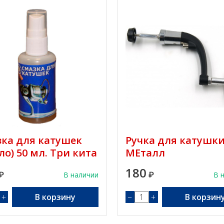
ка для катушек
Ручка для катушк
ло) 50 мл. Три кита
МЕталл
180
₽
В наличии
₽
В 
+
В корзину
−
+
В корзин