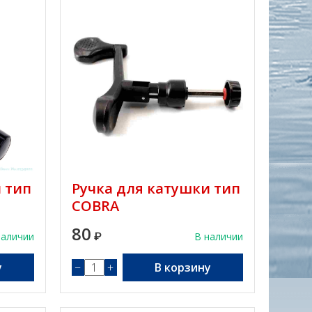
 тип
Ручка для катушки тип
COBRA
80
наличии
₽
В наличии
у
−
+
В корзину