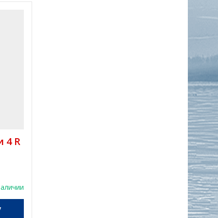
 4 R
наличии
у