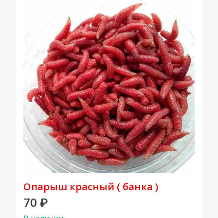
Опарыш красный ( банка )
70
₽