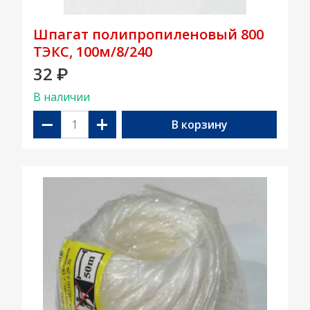
Шпагат полипропиленовый 800
ТЭКС, 100м/8/240
32
₽
В наличии
−
+
В корзину