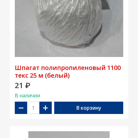
Шпагат полипропиленовый 1100
текс 25 м (белый)
21
₽
В наличии
−
+
В корзину