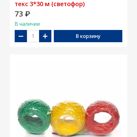
текс 3*30 м (светофор)
73
₽
В наличии
−
+
В корзину