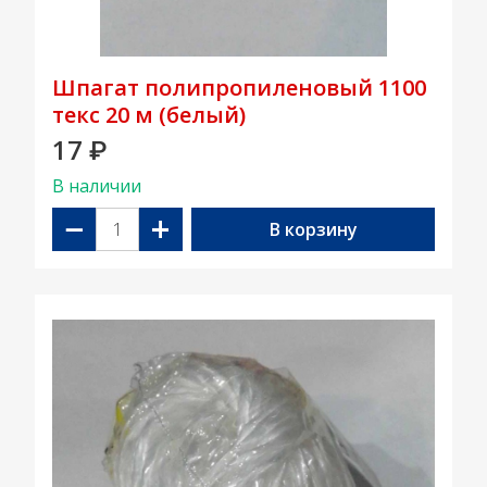
Шпагат полипропиленовый 1100
текс 20 м (белый)
17
₽
В наличии
−
+
В корзину