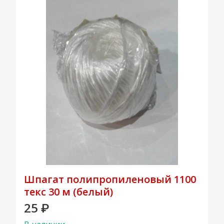
Шпагат полипропиленовый 1100
текс 30 м (белый)
25
₽