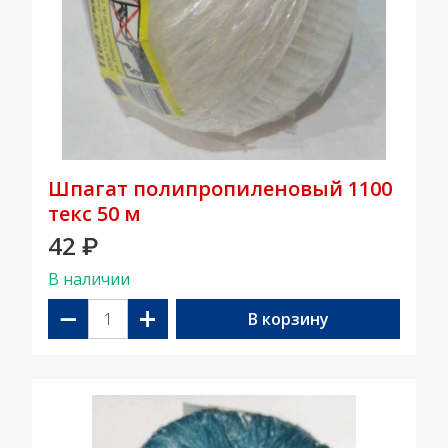
Шпагат полипропиленовый 1100
текс 50 м
42
₽
В наличии
−
+
В корзину