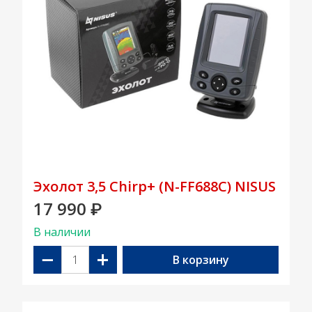
Эхолот 3,5 Chirp+ (N-FF688C) NISUS
17 990
₽
В наличии
−
+
В корзину