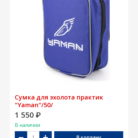
Сумка для эхолота практик
"Yaman"/50/
1 550
₽
В наличии
−
+
В корзину