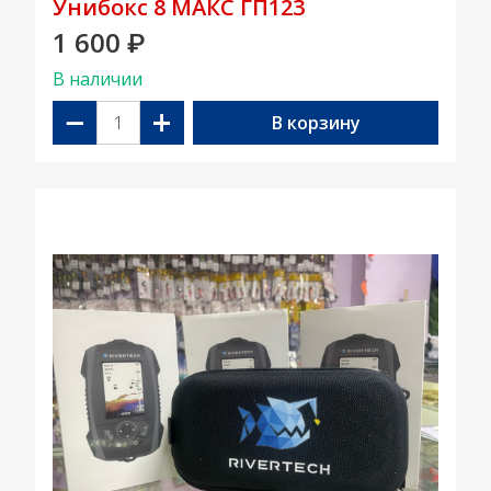
Унибокс 8 МАКС ГП123
1 600
₽
В наличии
−
+
В корзину