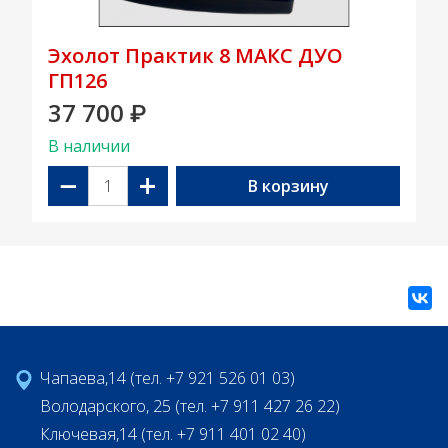
Эхолот Практик 8 МАКС ДУО
ГП126
37 700
₽
В наличии
−
+
В корзину
Чапаева,14 (тел. +7 921 526 01 03)
Володарского, 25 (тел. +7 911 427 26 22)
Ключевая,14 (тел. +7 911 401 02 40)