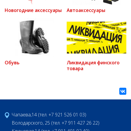
Новогодние аксессуары
Автоаксессуары
Обувь
Ликвидация финского
товара
Чапаева,14 (тел. +7 921 526 01 03)
Володарского, 25 (тел. +7 911 427 26 22)