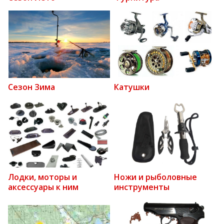
Сезон Зима
Катушки
Лодки, моторы и
Ножи и рыболовные
аксессуары к ним
инструменты