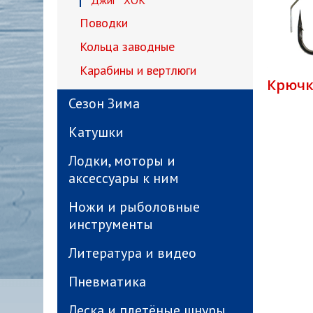
Джиг " ХОК"
Поводки
Кольца заводные
Карабины и вертлюги
Крючк
Сезон Зима
Катушки
Лодки, моторы и
аксессуары к ним
Ножи и рыболовные
инструменты
Литература и видео
Пневматика
Леска и плетёные шнуры