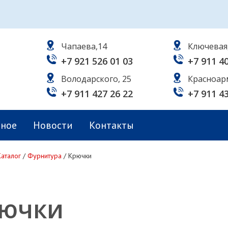
Чапаева,14
Ключевая
+7 921 526 01 03
+7 911 4
Володарского, 25
Красноар
+7 911 427 26 22
+7 911 4
ьное
Новости
Контакты
Каталог
/
Фурнитура
/
Крючки
ючки