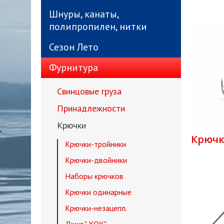
Шнуры, канаты,
полипропилен, нитки
Сезон Лето
Фурнитура
Свинцовые груза
Принадлежности
Крючки
Крючк
Крючки-тройники
Крючки-двойники
Наборы крючков
Крючки одинарные
Крючки-незацепл.