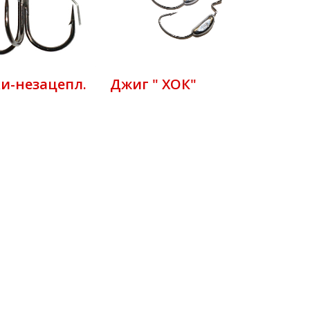
и-незацепл.
Джиг " ХОК"