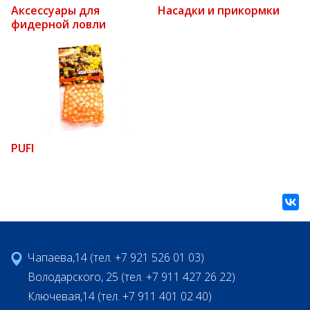
Аксессуары для
Насадки и прикормки
фидерной ловли
PUFI
Чапаева,14 (тел. +7 921 526 01 03)
Володарского, 25 (тел. +7 911 427 26 22)
Ключевая,14 (тел. +7 911 401 02 40)