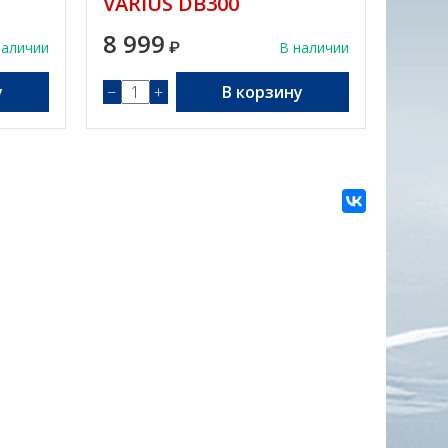
VARIUS DB300
8 999
наличии
₽
В наличии
у
−
+
В корзину