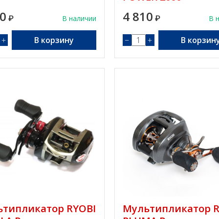
30
4 810
₽
В наличии
₽
В 
+
В корзину
−
+
В корзин
типликатор RYOBI
Мультипликатор R