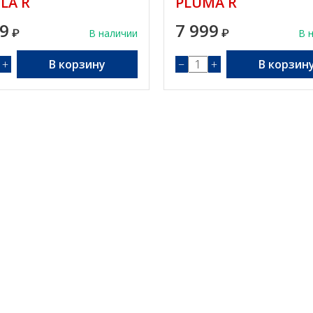
LA R
PLUMA R
99
7 999
₽
В наличии
₽
В 
+
В корзину
−
+
В корзин