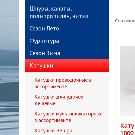
Шнуры, канаты,
полипропилен, нитки
Сортиров
Сезон Лето
Фурнитура
Сезон Зима
Катушки
Катушки проводочные в
ассортименте
Катушки для удочек
дешевые
Катушки мультипликаторные
в ассортименте
Кату
Катушки Beluga
1000