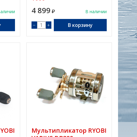
4 899
наличии
₽
В наличии
у
−
+
В корзину
YOBI
Мультипликатор RYOBI