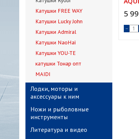
Катушки Ryobi
AQUI
Катушки FREE WAY
5 9
Катушки Lucky John
−
Катушки Admiral
Катушки NaoHai
Катушки YOU-TE
катушки Тонар опт
MAIDI
Лодки, моторы и
аксессуары к ним
Ножи и рыболовные
инструменты
Литература и видео