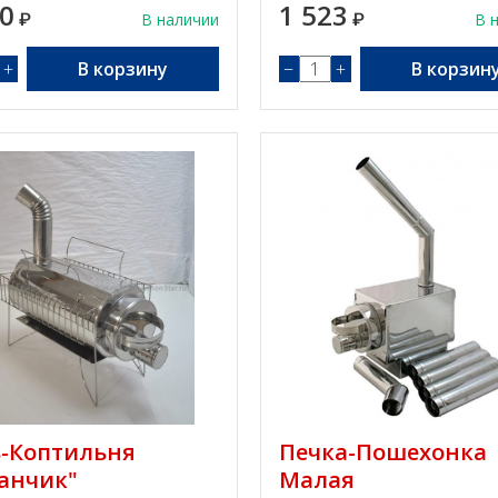
00
1 523
₽
В наличии
₽
В 
+
В корзину
−
+
В корзин
-Коптильня
Печка-Пошехонка
анчик"
Малая