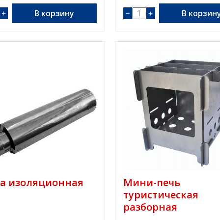
+
В корзину
−
+
В корзин
а изоляционная
Мини-печь
туристическая
разборная