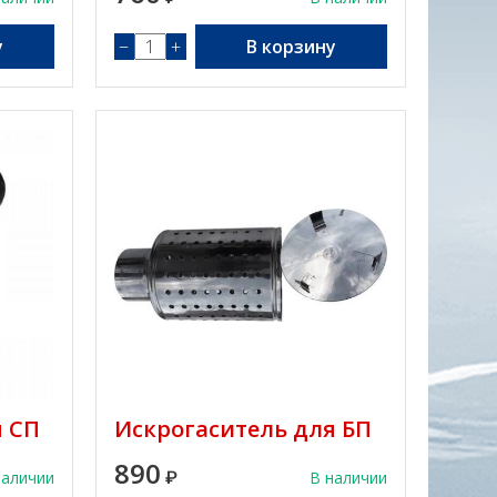
у
−
+
В корзину
я СП
Искрогаситель для БП
890
наличии
₽
В наличии