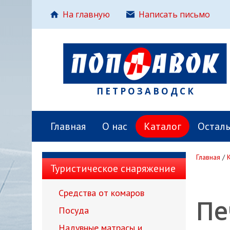
На главную
Написать письмо
ПЕТРОЗАВОДСК
Главная
О нас
Каталог
Остал
Главная
/
Туристическое снаряжение
Средства от комаров
Пе
Посуда
Надувные матрасы и