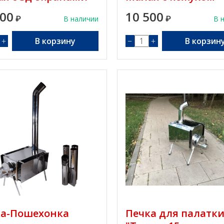
500
10 500
₽
В наличии
₽
В 
+
В корзину
−
+
В корзин
ка-Пошехонка
Печка для палатк