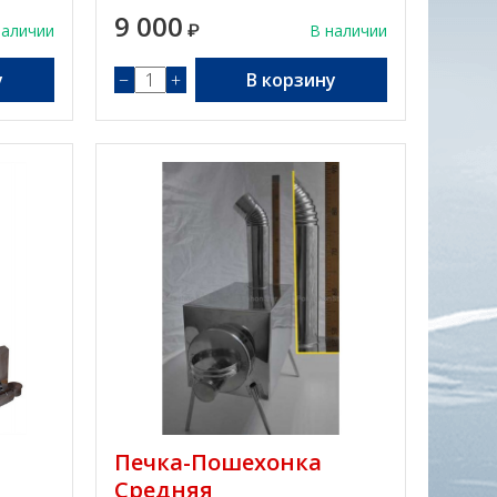
9 000
наличии
₽
В наличии
у
−
+
В корзину
Печка-Пошехонка
Средняя