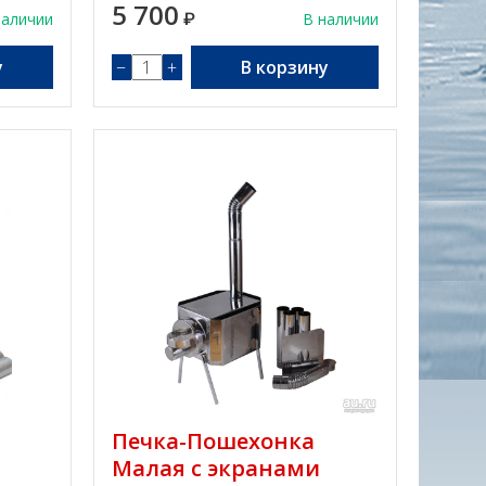
5 700
наличии
₽
В наличии
у
−
+
В корзину
Печка-Пошехонка
Малая с экранами