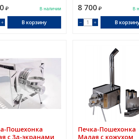
50
8 700
₽
В наличии
₽
В 
+
В корзину
−
+
В корзин
ка-Пошехонка
Печка-Пошехонка
я с 3д-экранами
Малая с кожухом