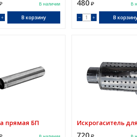
480
₽
В наличии
₽
В 
+
В корзину
−
+
В корзин
а прямая БП
Искрогаситель дл
720
₽
В наличии
₽
В 