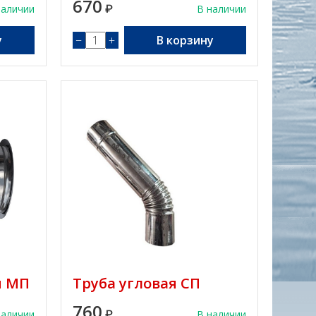
670
наличии
₽
В наличии
у
−
+
В корзину
я МП
Труба угловая СП
760
наличии
₽
В наличии