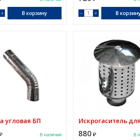
+
В корзину
−
+
В корзин
а угловая БП
Искрогаситель дл
880
₽
В наличии
₽
В 