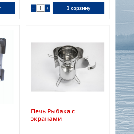
у
−
+
В корзину
Печь Рыбака с
экранами