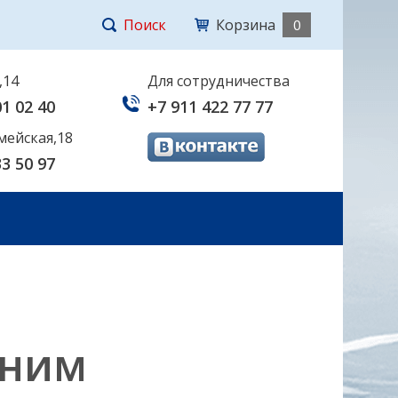
Поиск
Корзина
0
,14
Для сотрудничества
01 02 40
+7 911 422 77 77
мейская,18
33 50 97
 ним