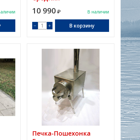
10 990
наличии
₽
В наличии
у
−
+
В корзину
и
Печка-Пошехонка