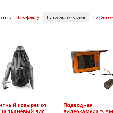
ать по:
По алфавиту
По возрастанию цены
По убыван
итный козырек от
Подводная
ца,тканевый для
видеокамера "CAM