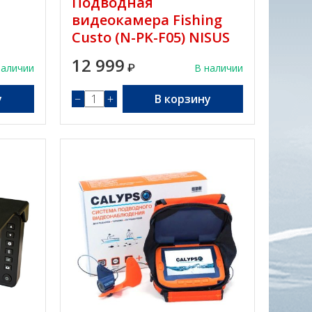
Подводная
видеокамера Fishing
-
Custo (N-PK-F05) NISUS
12 999
наличии
₽
В наличии
у
−
+
В корзину