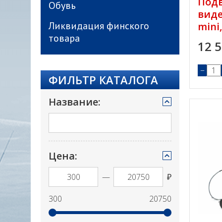
Под
Обувь
вид
Ликвидация финского
mini,
товара
12 
−
ФИЛЬТР КАТАЛОГА
Название:
Цена:
—
₽
300
20750