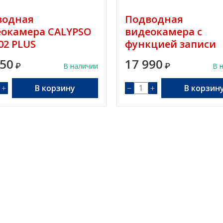
водная
Подводная
еокамера CALYPSO
видеокамера с
02 PLUS
функцией записи
Фишка 503
950
17 990
₽
В наличии
₽
В 
+
В корзину
−
+
В корзин