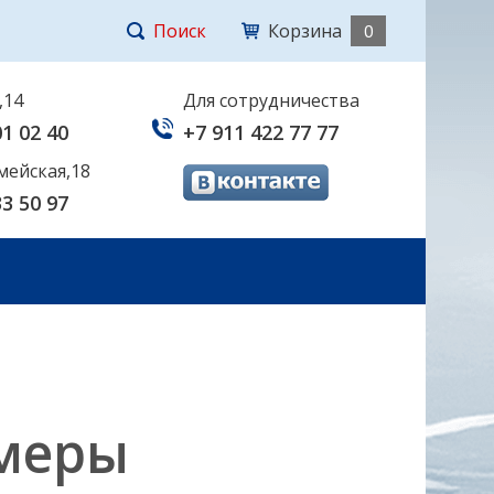
Поиск
Корзина
0
,14
Для сотрудничества
01 02 40
+7 911 422 77 77
мейская,18
33 50 97
меры