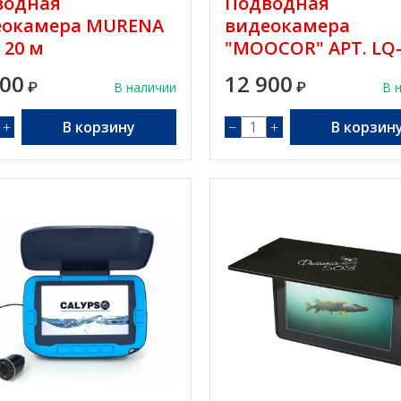
водная
Подводная
еокамера MURENA
видеокамера
 20 м
"MOOCOR" АРТ. LQ
4315C
500
12 900
₽
В наличии
₽
В 
+
В корзину
−
+
В корзин