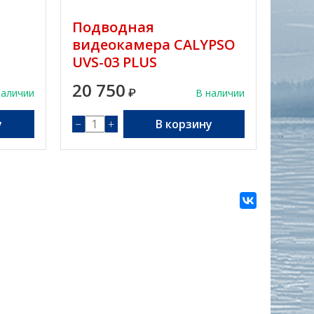
Подводная
видеокамера CALYPSO
UVS-03 PLUS
20 750
наличии
₽
В наличии
у
−
+
В корзину