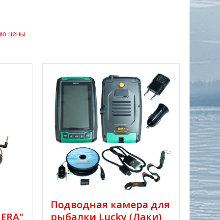
ию цены
Подводная камера для
ERA"
рыбалки Lucky (Лаки)