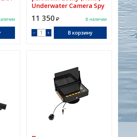
Underwater Camera Spy
FL180PR
11 350
наличии
₽
В наличии
у
−
+
В корзину