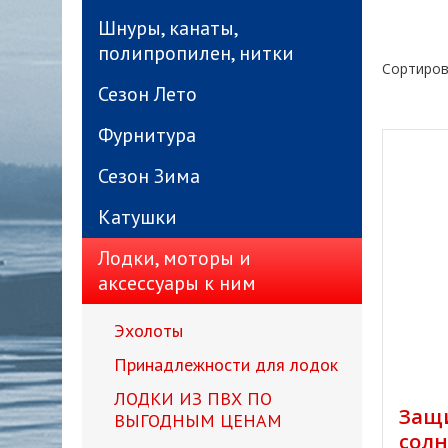
Шнуры, канаты,
полипропилен, нитки
Сортиров
Сезон Лето
Фурнитура
Сезон Зима
Катушки
Лодки, моторы и
аксессуары к ним
Эхолоты
Принадлежности для лодок
ЛОДКИ ИЗ ПВХ ПО
Защ
ВЫГОДНЫМ ЦЕНАМ
солн