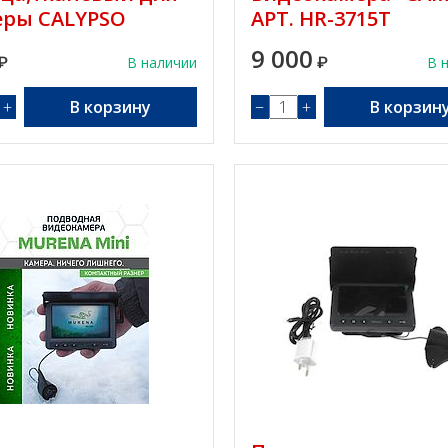
еры CALYPSO
АРТ. HR-3715T
9 000
₽
В наличии
₽
В 
+
В корзину
−
+
В корзин