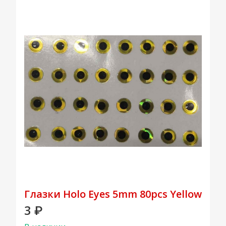
Глазки Holo Eyes 5mm 80pcs Yellow
3
₽