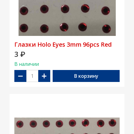
Глазки Holo Eyes 3mm 96pcs Red
3
₽
В наличии
−
+
В корзину