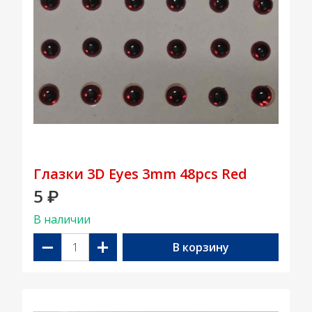
Глазки 3D Eyes 3mm 48pcs Red
5
₽
В наличии
−
+
В корзину