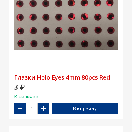
Глазки Holo Eyes 4mm 80pcs Red
3
₽
В наличии
−
+
В корзину