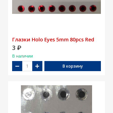
Глазки Holo Eyes 5mm 80pcs Red
3
₽
В наличии
−
+
В корзину