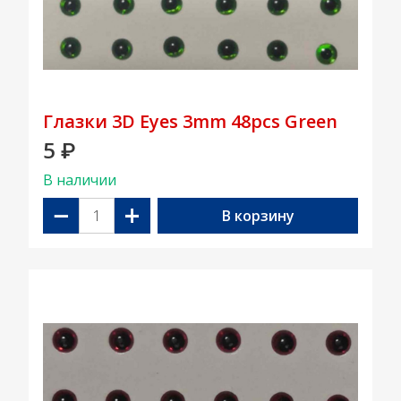
Глазки 3D Eyes 3mm 48pcs Green
5
₽
В наличии
−
+
В корзину