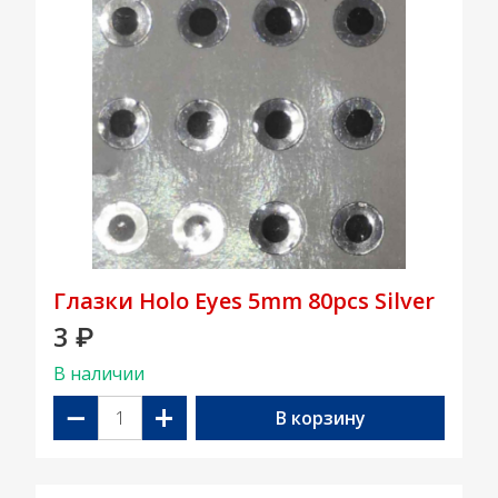
Глазки Holo Eyes 5mm 80pcs Silver
3
₽
В наличии
−
+
В корзину