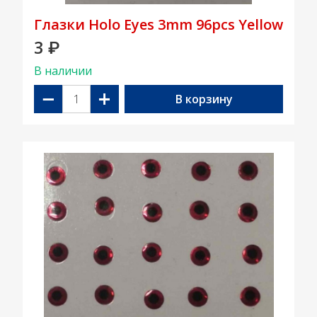
Глазки Holo Eyes 3mm 96pcs Yellow
3
₽
В наличии
−
+
В корзину