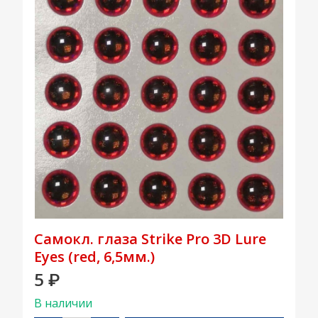
Самокл. глаза Strike Pro 3D Lure
Eyes (red, 6,5мм.)
5
₽
В наличии